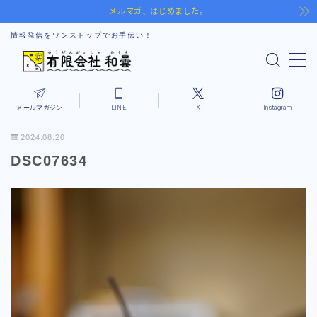
メルマガ、はじめました。
情報発信をワンストップでお手伝い！
MENU
Notice
メールマガジン
LINE
X
Instagram
Drone
2024.08.20
DSC07634
MEO
SNS
Picture
Movie