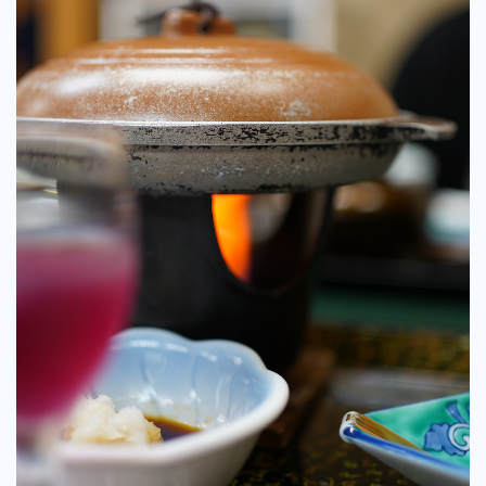
Web Create
Writing
Consulting
NEWS!!