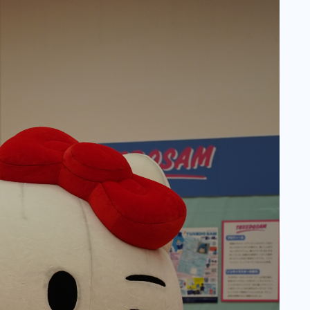
Movie
Web Create
Writing
Consulting
NEWS!!