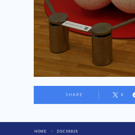
SHARE
X
HOME
DSC08826
＞