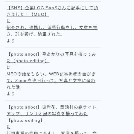
【SNS】企業LOG SaaSさんに記事にして頂
きました！【MEO】
に
紹介され、連携し、消費行動をし、文章を書
き、球を投げ、納車された。
より
【photo shoot】星あかりの写真を撮ってみ
た【photo editing】
に
MEOの話をもらい、WEB記事掲載の話がき
て、Zoomを連日行って、写真と文章に追わ
れた話
より
【photo shoot】彼岸花、童話村の森ライト
アップ、サンリオ展の写真を撮ってみた
【photo editing】
に
新規事業の準備に奔走し、写真を撮って、文