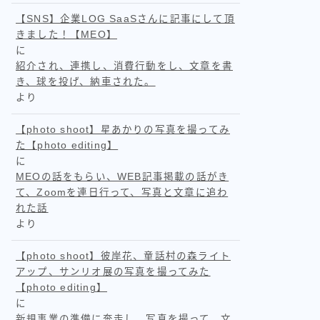
【SNS】企業LOG SaaSさんに記事にして頂
きました！【MEO】
に
紹介され、連携し、消費行動をし、文章を書
き、球を投げ、納車された。
より
【photo shoot】星あかりの写真を撮ってみ
た【photo editing】
に
MEOの話をもらい、WEB記事掲載の話がき
て、Zoomを連日行って、写真と文章に追わ
れた話
より
【photo shoot】彼岸花、童話村の森ライト
アップ、サンリオ展の写真を撮ってみた
【photo editing】
に
新規事業の準備に奔走し、写真を撮って、文