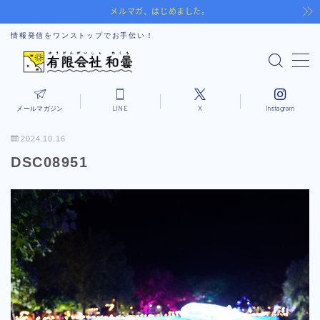
メルマガ、はじめました。
情報発信をワンストップでお手伝い！
MENU
Notice
メールマガジン
LINE
X
Instagram
Drone
2024.10.16
DSC08951
MEO
SNS
Picture
Movie