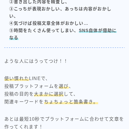
②書き出した内容を精査し、
③こっちが表現おかしい、あっちは内容がおかし
い、
④気づけば投稿文章全体がおかしい…
⑤時間をたくさん使ってしまい、
SNS自体が億劫に
なる
ような人にはうってつけ！！
使い慣れた
LINEで、
投稿プラットフォームを
選び
、
投稿の目的を
大まかに選択
して、
関連キーワードを
ちょちょっと箇条書き。
あとは最短10秒でプラットフォームに合わせて文章を
作ってくれます！