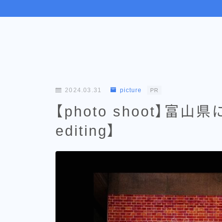
2024.03.31
picture
PR
【photo shoot】富山
editing】