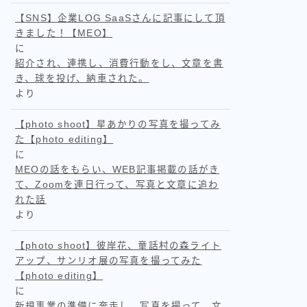
【SNS】企業LOG SaaSさんに記事にして頂
きました！【MEO】
に
紹介され、連携し、消費行動をし、文章を書
き、球を投げ、納車された。
より
【photo shoot】星あかりの写真を撮ってみ
た【photo editing】
に
MEOの話をもらい、WEB記事掲載の話がき
て、Zoomを連日行って、写真と文章に追わ
れた話
より
【photo shoot】彼岸花、童話村の森ライト
アップ、サンリオ展の写真を撮ってみた
【photo editing】
に
新規事業の準備に奔走し、写真を撮って、文