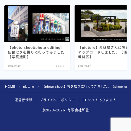
【photo shoot/photo editing】
【picture】素材屋さんに写真
仙台七夕を撮りに行ってみました
アップロードしました。【仙
【写真撮影】
若林区】
2025.09.10
picture
2025.02.17
not
HOME
picture
【photo shoot】桜を撮りに行ってきました。【photo editi
＞
＞
運営者情報
プライバシーポリシー
ECサイトあります！
2023–2026 有限会社和曇