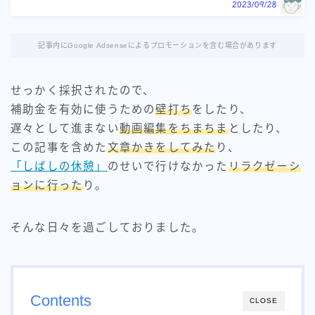
記事内にGoogle Adsenseによるプロモーションを含む場合があります
せっかく採択されたので、
補助金を有効に使うための
壁打ち
をしたり、
遅々として進まない
動画編集をちまちま
としたり、
この記事を含めた
文章かきをしてみた
り、
「しばしの休憩」
のせいで行けなかった
リラクゼーシ
ョンに行った
り。
そんな日々を過ごしておりました。
Contents
CLOSE