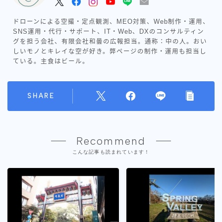
ドローンによる空撮・定点観測、MEO対策、Web制作・運用、
SNS運用・代行・サポート、IT・Web、DXのコンサルティン
グを担う会社、有限会社和曇の広報担当。通称：中の人。おい
しいモノとキレイな空が好き。弊ページの制作・運用も担当し
ている。主食はビール。
SHARE
Recommend
こんな記事も読まれています！